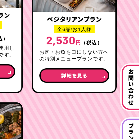
ラン
ベジタリアンプラン
全6品/お1人様
2,530
込）
円
（税込）
使用し
お肉・お魚を口にしない方へ
です。
の特別メニュープランです。
お問い合わせ
詳細を見る