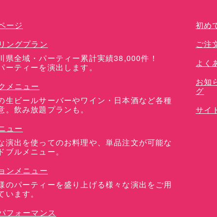
ページ
初め
リングプラン
ご注
川県全域・パーティー累計実績38,000件！
よく
パーティーを演出します。
お知
クメニュー
グ
の生ビールサーバーやワイン・日本酒など各種
意。飲み放題プランも。
サイ
ニュー
な演出を使ってのお料理や、単品注文が可能な
ドブルメニュー。
ョンメニュー
様のパーティーを盛り上げる様々な演出をご用
ています。
パフォーマンス