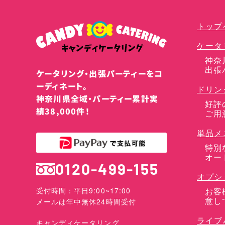
トップ
ケータ
神奈
出張
ケータリング・出張パーティーをコ
ーディネート。
ドリン
神奈川県全域・パーティー累計実
好評
績38,000件！
ご用
単品メ
特別
オー
0120-499-155
オプシ
お客
受付時間：平日9:00~17:00
意し
メールは年中無休24時間受付
ライブ
キャンディケータリング