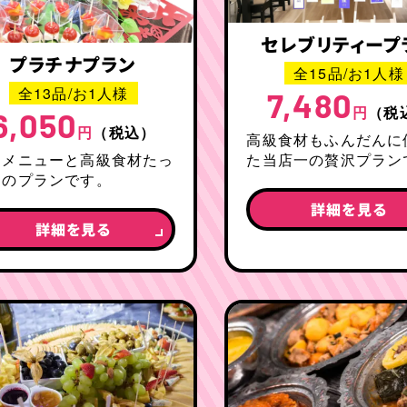
セレブリティープ
プラチナプラン
全15品/お1人様
全13品/お1人様
7,480
円
（税
6,050
円
（税込）
高級食材もふんだんに
別メニューと高級食材たっ
た当店一の贅沢プラン
りのプランです。
詳細を見る
詳細を見る