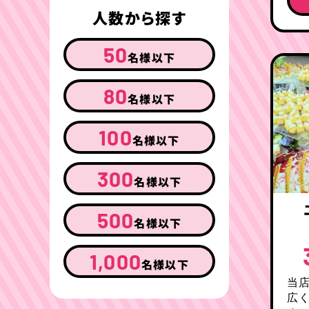
人数から探す
50
名様以下
80
名様以下
100
名様以下
300
名様以下
500
名様以下
1,000
名様以下
当店
広