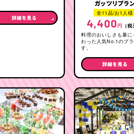
。
ガッツリプラ
全11品/お1人様
詳細を見る
4,400
円
（税
料理のおいしさも量に
わった人気No.1のプ
す。
詳細を見る