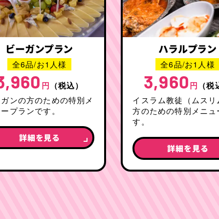
ビーガンプラン
ハラルプラン
全6品/お1人様
全6品/お1人様
3,960
3,960
円
（税込）
円
（税
ーガンの方のための特別メ
イスラム教徒（ムスリ
ュープランです。
方のための特別メニュ
す。
詳細を見る
詳細を見る