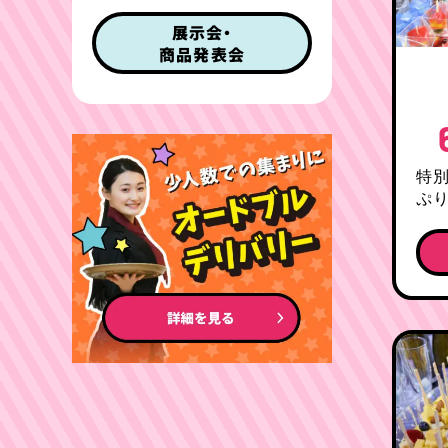
展示会・
商品発表会
特
ぷ