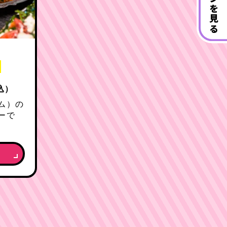
プランを見る
込）
ム）の
ーで