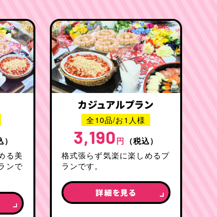
カジュアルプラン
全10品/お1人様
3,190
込）
円
（税込）
める美
格式張らず気楽に楽しめるプ
ランで
ランです。
詳細を見る