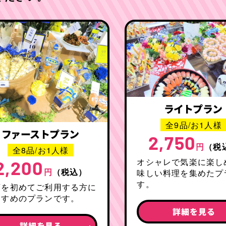
ライトプラン
全9品/お1人様
ファーストプラン
2,750
円
（税
全8品/お1人様
オシャレで気楽に楽し
2,200
円
（税込）
味しい料理を集めたプ
す。
店を初めてご利用する方に
すすめのプランです。
詳細を見る
詳細を見る