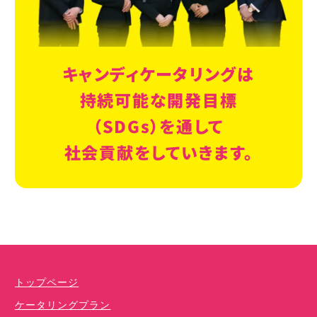
キャンディケータリングは
持続可能な開発目標
（SDGs）を通して
社会貢献をしていきます。
ケータリングプラン
ドリンクメニュー
単品オプション
トップページ
ケータリングプラン