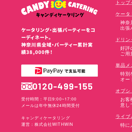
トップ
ケータ
神奈
出張
ケータリング・出張パーティーをコ
ーディネート。
ドリン
神奈川県全域・パーティー累計実
好評
績38,000件！
ご用
単品メ
特別
オー
0120-499-155
オプシ
お客
受付時間：平日9:00~17:00
意し
メールは年中無休24時間受付
ライブ
キャンディケータリング
運営：株式会社WITHWIN
特に