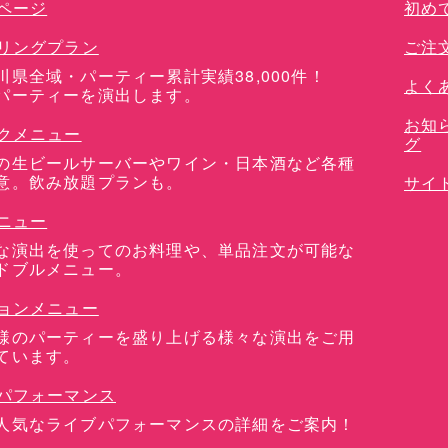
ページ
初め
リングプラン
ご注
川県全域・パーティー累計実績38,000件！
よく
パーティーを演出します。
お知
クメニュー
グ
の生ビールサーバーやワイン・日本酒など各種
意。飲み放題プランも。
サイ
ニュー
な演出を使ってのお料理や、単品注文が可能な
ドブルメニュー。
ョンメニュー
様のパーティーを盛り上げる様々な演出をご用
ています。
パフォーマンス
人気なライブパフォーマンスの詳細をご案内！