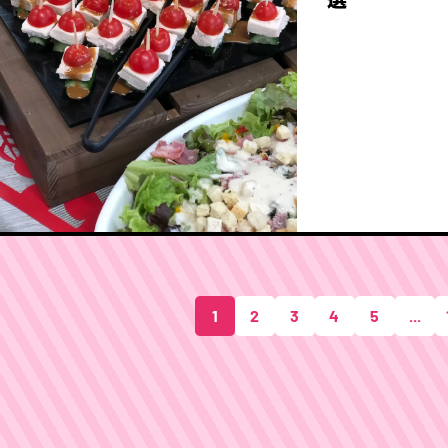
1
2
3
4
5
...