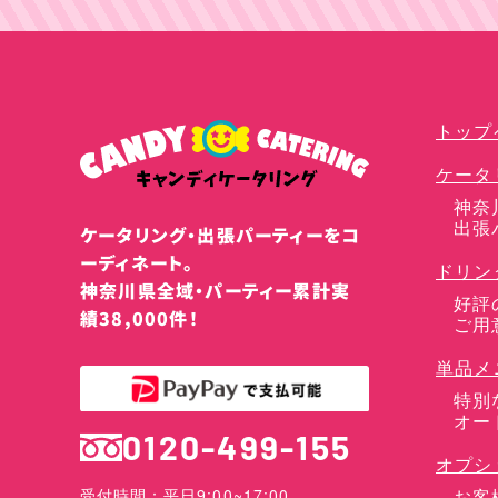
ケータリングプラン
トップ
ケータ
神奈
出張
ケータリング・出張パーティーをコ
ーディネート。
ドリン
神奈川県全域・パーティー累計実
好評
績38,000件！
ご用
単品メ
特別
オー
0120-499-155
オプシ
お客
受付時間：平日9:00~17:00