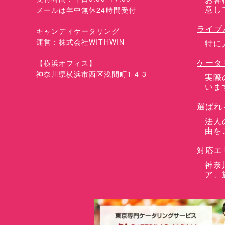
意し
メールは年中無休24時間受付
ライブ
キャンディケータリング
運営：株式会社WITHWIN
特に
ケータ
【横浜オフィス】
神奈川県横浜市西区浅間町1-4-3
実際
いま
選ばれ
法人
由を
対応エ
神奈
ア、