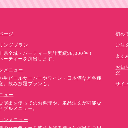
ドリンクメニュー
ページ
初め
リングプラン
ご注
川県全域・パーティー累計実績38,000件！
よく
パーティーを演出します。
お知
クメニュー
グ
の生ビールサーバーやワイン・日本酒など各種
意。飲み放題プランも。
サイ
ニュー
な演出を使ってのお料理や、単品注文が可能な
ドブルメニュー。
ョンメニュー
様のパーティーを盛り上げる様々な演出をご用