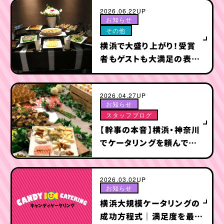
2026.06.22UP
お知らせ
その他
横浜で大盛り上がり！受賞
者もゲストも大満足の表彰
式ケータリング事例
2026.04.27UP
お知らせ
スタッフブログ
【幹事の本音】横浜・神奈川
でケータリングを頼んで後
悔した5つのポイント｜後
悔しないための対策とは？
2026.03.02UP
お知らせ
横浜大規模ケータリングの
成功方程式｜満足度を最大