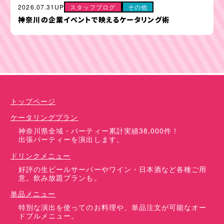
2026.07.31UP
スタッフブログ
その他
神奈川の企業イベントで映えるケータリング術
ケータリングプラン
ドリンクメニュー
単品オプション
トップページ
ケータリングプラン
神奈川県全域・パーティー累計実績38,000件！
出張パーティーを演出します。
ドリンクメニュー
好評の生ビールサーバーやワイン・日本酒など各種ご用
意。飲み放題プランも。
単品メニュー
特別な演出を使ってのお料理や、単品注文が可能なオー
ドブルメニュー。