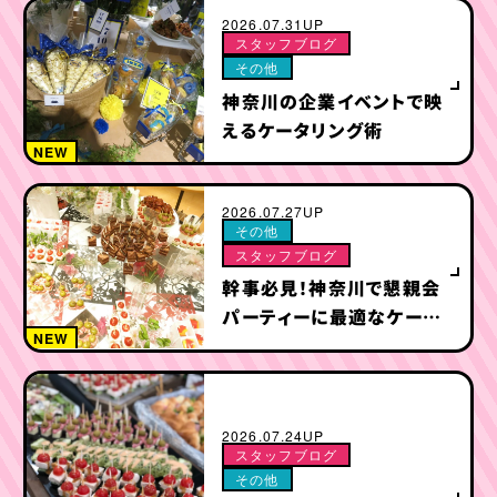
2026.07.31UP
スタッフブログ
その他
神奈川の企業イベントで映
えるケータリング術
NEW
2026.07.27UP
その他
スタッフブログ
幹事必見！神奈川で懇親会
パーティーに最適なケータ
NEW
リング＆オードブル特集
2026.07.24UP
スタッフブログ
その他