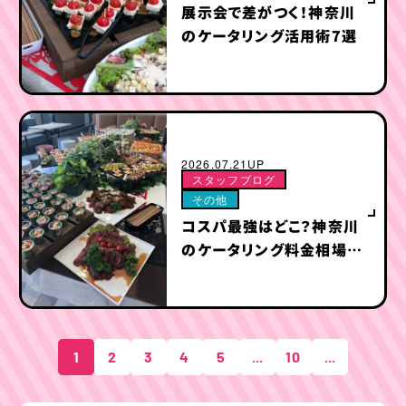
展示会で差がつく！神奈川
のケータリング活用術7選
2026.07.21UP
スタッフブログ
その他
コスパ最強はどこ？神奈川
のケータリング料金相場と
安く抑える3つの秘訣
1
2
3
4
5
...
10
...