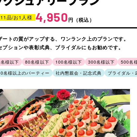
ラグジュアリープラン
4,950
11品/お1人様
円
（税込）
ザートの質がアップする、ワンランク上のプランです。
セプションや表彰式典、ブライダルにもお勧めです。
0名様以下
80名様以下
100名様以下
300名様以下
500名
00名様以上のパーティー
社内懇親会・記念式典
ブライダル・