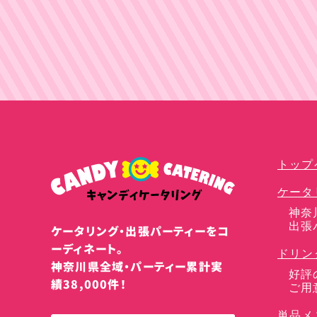
ケータリングプラン
トップ
ケータ
神奈
出張
ケータリング・出張パーティーをコ
ーディネート。
ドリン
神奈川県全域・パーティー累計実
好評
績38,000件！
ご用
単品メ