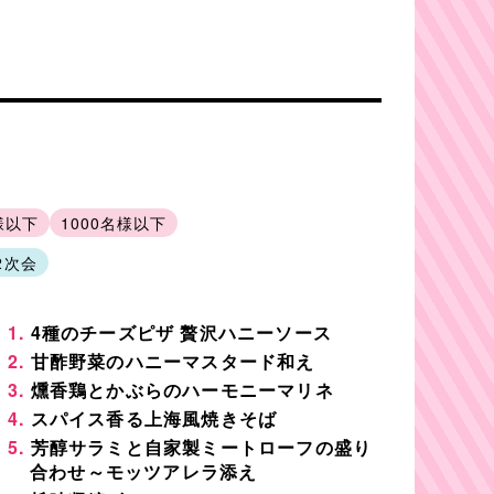
様以下
1000名様以下
2次会
4種のチーズピザ 贅沢ハニーソース
甘酢野菜のハニーマスタード和え
燻香鶏とかぶらのハーモニーマリネ
スパイス香る上海風焼きそば
芳醇サラミと自家製ミートローフの盛り
合わせ～モッツアレラ添え