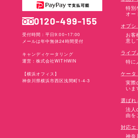
特別
オー
0120-499-155
オプシ
お客
受付時間：平日9:00~17:00
意し
メールは年中無休24時間受付
ライブ
キャンディケータリング
運営：株式会社WITHWIN
特に
ケータ
【横浜オフィス】
神奈川県横浜市西区浅間町1-4-3
実際
いま
選ばれ
法人
由を
対応エ
神奈