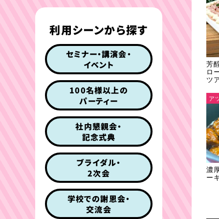
利用シーンから探す
セミナー・講演会・
イベント
芳
ロ
ツ
100名様以上の
ア
パーティー
社内懇親会・
記念式典
ブライダル・
濃
2次会
ー
学校での謝恩会・
交流会