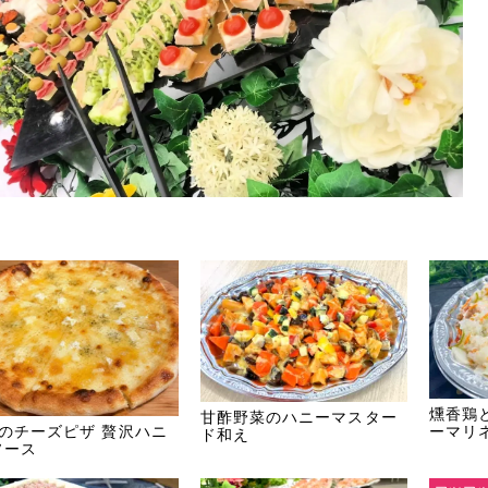
燻香鶏
甘酢野菜のハニーマスター
種のチーズピザ 贅沢ハニ
ーマリ
ド和え
ソース