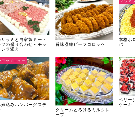
アツア
醇サラミと自家製ミート
本格ボ
旨味凝縮ビーフコロッケ
ーフの盛り合わせ～モッ
パ
アレラ添え
ツアツメニュー
ベリー
厚煮込みハンバーグステ
ケーキ
キ
クリームとろけるミルクレ
ープ