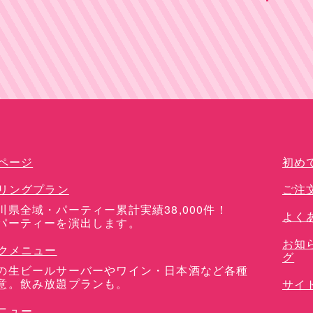
ドリンクメニュー
ページ
初め
リングプラン
ご注
川県全域・パーティー累計実績38,000件！
よく
パーティーを演出します。
お知
クメニュー
グ
の生ビールサーバーやワイン・日本酒など各種
意。飲み放題プランも。
サイ
ニュー