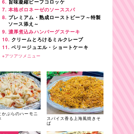
旨味凝縮ビーフコロッケ
本格ボロネーゼのソーススパ
プレミアム・熟成ローストビーフ～特製
ソース添え～
濃厚煮込みハンバーグステーキ
クリームとろけるミルクレープ
ベリージュエル・ショートケーキ
※アツアツメニュー
とかぶらのハーモニ
スパイス香る上海風焼きそ
ネ
ば