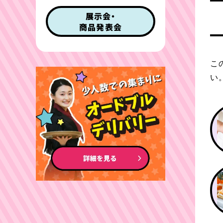
展示会・
商品発表会
こ
い