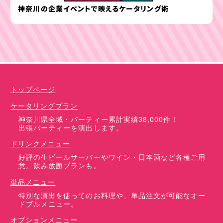
神奈川の企業イベントで映えるケータリング術
ケータリングプラン
ドリンクメニュー
単品オプション
トップページ
ケータリングプラン
神奈川県全域・パーティー累計実績38,000件！
出張パーティーを演出します。
ドリンクメニュー
好評の生ビールサーバーやワイン・日本酒など各種ご用
意。飲み放題プランも。
単品メニュー
特別な演出を使ってのお料理や、単品注文が可能なオー
ドブルメニュー。
オプションメニュー