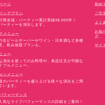
ページ
初め
リングプラン
ご注
川県全域・パーティー累計実績38,000件！
よく
パーティーを演出します。
お知
クメニュー
グ
の生ビールサーバーやワイン・日本酒など各種
意。飲み放題プランも。
サイ
ニュー
な演出を使ってのお料理や、単品注文が可能な
ドブルメニュー。
ョンメニュー
様のパーティーを盛り上げる様々な演出をご用
ています。
パフォーマンス
人気なライブパフォーマンスの詳細をご案内！