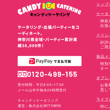
トップ
ケータ
神奈
出張
ケータリング・出張パーティーをコ
ーディネート。
ドリン
神奈川県全域・パーティー累計実
好評
績38,000件！
ご用
単品メ
特別
オー
0120-499-155
オプシ
お客
受付時間：平日9:00~17:00
意し
メールは年中無休24時間受付
ライブ
キャンディケータリング
運営：株式会社WITHWIN
特に