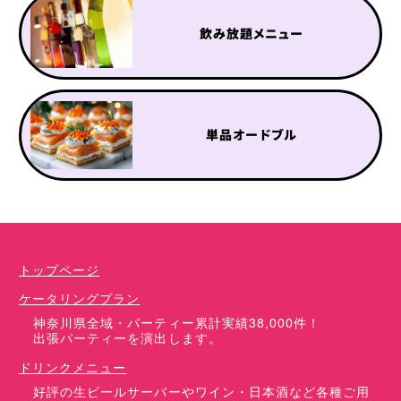
飲み放題メニュー
単品オードブル
ケータリングプラン
ドリンクメニュー
単品オプション
トップページ
ケータリングプラン
神奈川県全域・パーティー累計実績38,000件！
出張パーティーを演出します。
ドリンクメニュー
好評の生ビールサーバーやワイン・日本酒など各種ご用