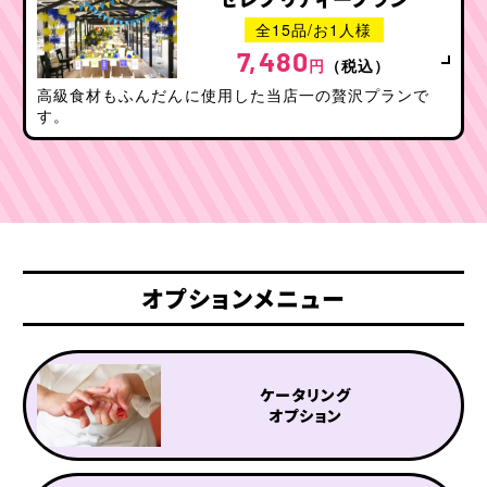
全15品/お1人様
500
1,000
名様以下
名様以下
7,480
円
（税込）
高級食材もふんだんに使用した当店一の贅沢プランで
利用シーンから探す
す。
セミナー・講演会
100名様以上の
イベント
パーティー
社内懇親会・
ブライダル・
記念式典
2次会
学校での謝恩会・
展示会・
交流会
商品発表会
オプションメニュー
ケータリング
オプション