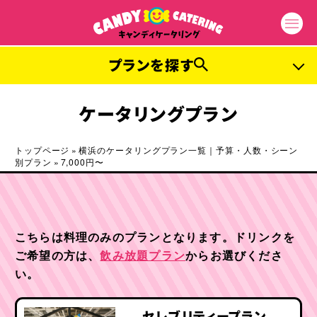
プランを探す
ご予算から探す
ケータリングプラン
3,000
3,000
お1人様
円〜
お1人様
円〜
トップページ
»
横浜のケータリングプラン一覧｜予算・人数・シーン
別プラン
»
7,000円〜
4,000
5,000
お1人様
円〜
お1人様
円〜
6,000
7,000
お1人様
円〜
お1人様
円〜
こちらは料理のみのプランとなります。ドリンクを
人数から探す
ご希望の方は、
飲み放題プラン
からお選びくださ
い。
50
80
名様以下
名様以下
100
300
名様以下
名様以下
セレブリティープラン