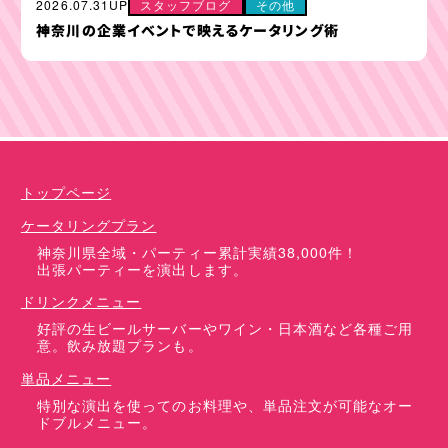
2026.07.31UP
スタッフブログ
その他
神奈川の企業イベントで映えるケータリング術
ケータリングプラン
ドリンクメニュー
単品オプション
トップページ
ケータリングプラン
神奈川県全域・パーティー累計実績38,000件！
出張パーティーを演出します。
ドリンクメニュー
好評の生ビールサーバーやワイン・日本酒など各種ご用
意。飲み放題プランも。
単品メニュー
特別な演出を使ってのお料理や、単品注文が可能なオー
ドブルメニュー。