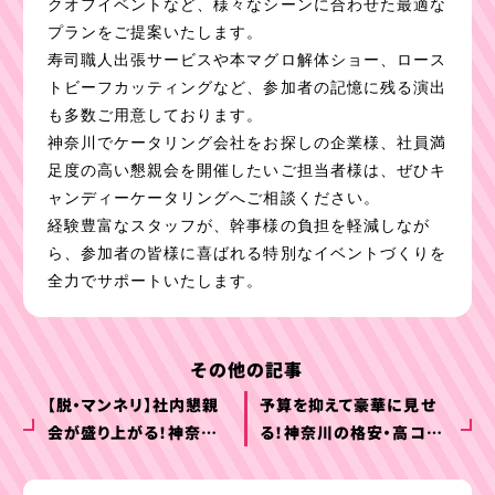
クオフイベントなど、様々なシーンに合わせた最適な
プランをご提案いたします。
寿司職人出張サービスや本マグロ解体ショー、ロース
トビーフカッティングなど、参加者の記憶に残る演出
も多数ご用意しております。
神奈川でケータリング会社をお探しの企業様、社員満
足度の高い懇親会を開催したいご担当者様は、ぜひキ
ャンディーケータリングへご相談ください。
経験豊富なスタッフが、幹事様の負担を軽減しなが
ら、参加者の皆様に喜ばれる特別なイベントづくりを
全力でサポートいたします。
その他の記事
【脱・マンネリ】社内懇親
予算を抑えて豪華に見せ
会が盛り上がる！神奈川
る！神奈川の格安・高コス
の体験型・おしゃれケー
パな社内イベント向けケ
タリング10選
ータリング特集